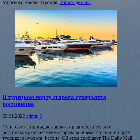
Морского завода. Пройдя
[Узнать детали]
В турецком порту сгорела суперъяхта
россиянина
23.01.2022
admin
0
Суперъяхта, принадлежавшая, предположительно,
российскому бизнесмену, сгорела во время стоянки в порту
турецкого курорта Фетхие. Об этом сообщает The Daily Mail.