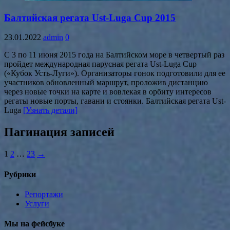
Балтийская регата Ust-Luga Cup 2015
23.01.2022
admin
0
С 3 по 11 июня 2015 года на Балтийском море в четвертый раз
пройдет международная парусная регата Ust-Luga Cup
(«Кубок Усть-Луги»). Организаторы гонок подготовили для ее
участников обновленный маршрут, проложив дистанцию
через новые точки на карте и вовлекая в орбиту интересов
регаты новые порты, гавани и стоянки. Балтийская регата Ust-
Luga
[Узнать детали]
Пагинация записей
1
2
…
23
→
Рубрики
Репортажи
Услуги
Мы на фейсбуке