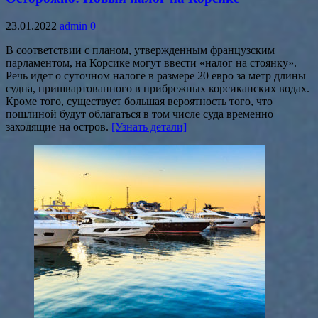
23.01.2022
admin
0
В соответствии с планом, утвержденным французским
парламентом, на Корсике могут ввести «налог на стоянку».
Речь идет о суточном налоге в размере 20 евро за метр длины
судна, пришвартованного в прибрежных корсиканских водах.
Кроме того, существует большая вероятность того, что
пошлиной будут облагаться в том числе суда временно
заходящие на остров.
[Узнать детали]