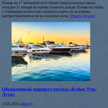
Пожар на 27-метровой яхте Queen Anna вспыхнул около
полудня 21 января во время сильного дождя. Пламя на глазах
у очевидцев полностью охватило судно, из-за угрозы
распространения огня на соседние яхты
[Узнать детали]
Обновленный маршрут регаты «Кубок Усть-
Луги»
23.01.2022
admin
0