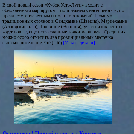
В свой новый сезон «Кубок Усть-Луги» входит с
обновленным маршрутом – по-прежнему, насыщенным, по-
прежнему, интересным и полным открытий. Помимо
традиционных стоянок в Сандхамне (Швеция), Мариехамне
(Аландские о-ва), Таллинне (Эстония), участников регаты
ждут новые, еще неизведанные точки маршрута. Среди них
можно особо отметить два провинциальных местечка –
финское поселение Утё (Utö)
[Узнать детали]
Осторожно! Новый налог на Корсике