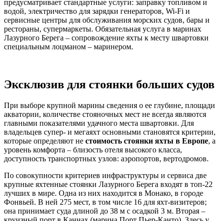
предусматривает стандартные услуги: заправку топливом и
водой, электричество для зарядки генераторов, Wi-Fi и
сервисные центры для обслуживания морских судов, бары и
рестораны, супермаркеты. Обязательная услуга в маринах
Лазурного Берега – сопровождение яхты к месту швартовки
специальным лоцманом – маринером.
Эксклюзив для стоянки больших судов
При выборе крупной марины сведения о ее глубине, площади
акватории, количестве стояночных мест не всегда являются
главными показателями удачного места швартовки. Для
владельцев супер- и мегаяхт основными становятся критерии,
которые определяют не
стоимость стоянки яхты в Европе
, а
уровень комфорта – близость отеля высокого класса,
доступность транспортных узлов: аэропортов, вертодромов.
По совокупности критериев инфраструктуры и сервиса две
крупные яхтенные стоянки Лазурного Берега входят в топ-22
лучших в мире. Одна из них находится в Монако, в городе
Фонвьей. В ней 275 мест, в том числе 16 для яхт-визитеров;
она принимает суда длиной до 38 м с осадкой 3 м. Вторая –
круизный порт в Каннах (марина Порт Пьер-Канто). Здесь у