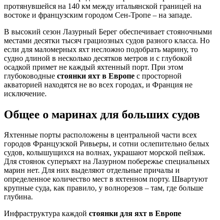
протянувшейся на 140 км между итальянской границей на
востоке и французским городом Сен-Тропе – на западе.
В высокий сезон Лазурный Берег обеспечивает стояночными
местами десятки тысяч грациозных судов разного класса. Но
если для маломерных яхт несложно подобрать марину, то
судно длиной в несколько десятков метров и с глубокой
осадкой примет не каждый яхтенный порт. При этом
глубоководные
стоянки яхт в Европе
с просторной
акваторией находятся не во всех городах, и Франция не
исключение.
Общее о маринах для больших судов
Яхтенные порты расположены в центральной части всех
городов Французской Ривьеры, и сотни ослепительно белых
судов, колышущихся на волнах, украшают морской пейзаж.
Для стоянок суперъяхт на Лазурном побережье специальных
марин нет. Для них выделяют отдельные причалы и
определенное количество мест в яхтенном порту. Швартуют
крупные суда, как правило, у волнорезов – там, где больше
глубина.
Инфраструктура каждой
стоянки для яхт в Европе