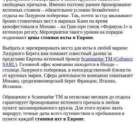
свободных причалов. Именно поэтому раннее бронирование
яхтенных стоянок – обязательное условие беззаботного
отдыха на Лазурном побережье. Так, почти за год заказывают
броню стояночных мест в маринах Канн на время
кинофестиваля и Монако – на Гран-при гонок «Формула-1» и
яхтенную регату. Мероприятия такого уровня на порядок
поднимают
цены стоянки яхты в Европе
.
Выбрать и зарезервировать место для яхты в любой марине
Лазурного Берега вам поможет известный далеко за
пределами Европы яхтенный брокер
Scanmarine ТМ (Cofrance
SARL)
. Головной офис компании находится в Ницце –
столице Лазурного побережья, в непосредственной близости
от крупных марин. Сфера деятельности компании охватывает
Монако, средиземноморский берег Франции, Италии,
Испании.
Обращение в Scanmarine ТМ за несколько месяцев до отдыха
гарантирует бронирование яхтенного причала в любом
пункте запланированного круиза. Для этого нужно знать
маршрут, точные даты всего путешествия и пребывания в
пункте каждой
стоянки яхт в Европе
.