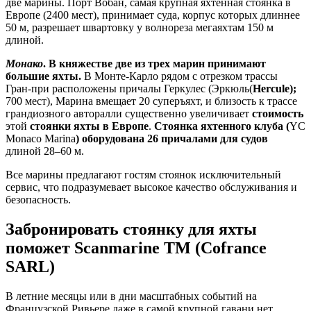
две марины. Порт Вобан, самая крупная яхтенная стоянка в
Европе (2400 мест), принимает суда, корпус которых длиннее
50 м, разрешает швартовку у волнореза мегаяхтам 150 м
длиной.
Монако
. В княжестве две из трех марин принимают
большие яхты.
В Монте-Карло рядом с отрезком трассы
Гран-при расположены причалы Геркулес (Эркюль(
Hercule
);
700 мест), Марина вмещает 20 суперъяхт, и близость к трассе
грандиозного авторалли существенно увеличивает
стоимость
этой
стоянки яхты в Европе
.
Стоянка яхтенного клуба (
YC
Monaco Marina
) оборудована 26 причалами для судов
длиной 28–60 м.
Все марины предлагают гостям стоянок исключительный
сервис, что подразумевает высокое качество обслуживания и
безопасность.
Забронировать стоянку для яхты
поможет Scanmarine ТМ (Cofrance
SARL)
В летние месяцы или в дни масштабных событий на
Французской Ривьере даже в самой крупной гавани нет