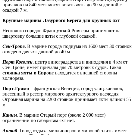
причалов на 840 мест могут встать яхты до 90 м длиной с
осадкой 7 м.
Крупные марины Лазурного Берега для крупных яхт
Несколько городов Французской Ривьеры принимают на
швартовку большие яхты с глубокой осадкой.
Сен-Тропе
. В марине города-подиума из 1600 мест 30 стоянок
отведено для яхт длиной до 40 м.
Порт Коголен
, центр виноградарства и виноделия в 4 км от
Сен-Тропе, имеет причалы для 70-метровых судов. Такая
стоянка яхты в Европе
находится с внешней стороны
волнореза.
Порт-Гримо
– французская Венеция, город улиц-каналов,
внесенный в реестр мирового архитектурного наследия.
Огромная марина на 2200 стоянок принимает яхты длиной 55
м.
Канны.
В марине Старый порт (около 2 000 мест)
ограничений по габаритам яхт нет.
Антиб
. Город отдыха миллионеров и мировой элиты имеет